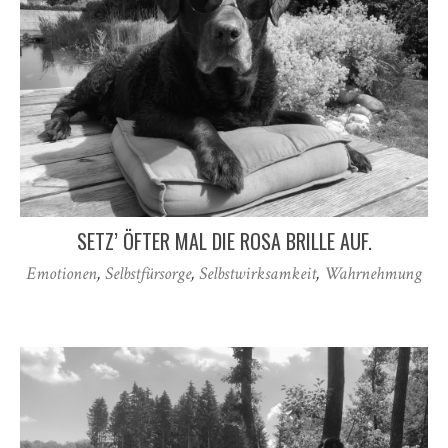
SETZ’ ÖFTER MAL DIE ROSA BRILLE AUF.
Emotionen
,
Selbstfürsorge
,
Selbstwirksamkeit
,
Wahrnehmung