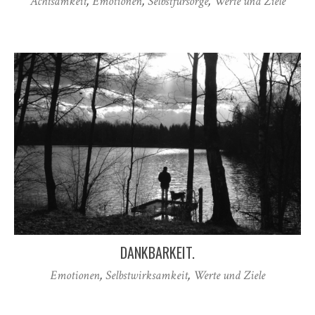
Achtsamkeit
,
Emotionen
,
Selbstfürsorge
,
Werte und Ziele
DANKBARKEIT.
Emotionen
,
Selbstwirksamkeit
,
Werte und Ziele