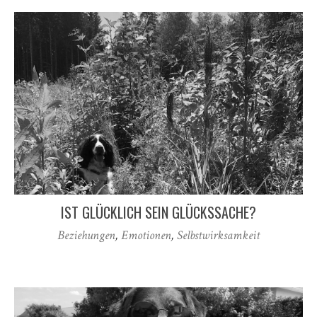
IST GLÜCKLICH SEIN GLÜCKSSACHE?
Beziehungen
,
Emotionen
,
Selbstwirksamkeit