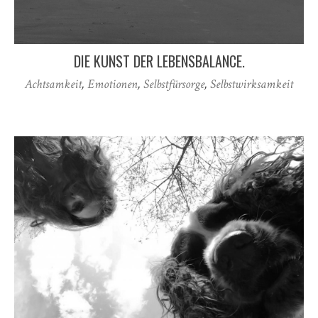
DIE KUNST DER LEBENSBALANCE.
Achtsamkeit
,
Emotionen
,
Selbstfürsorge
,
Selbstwirksamkeit