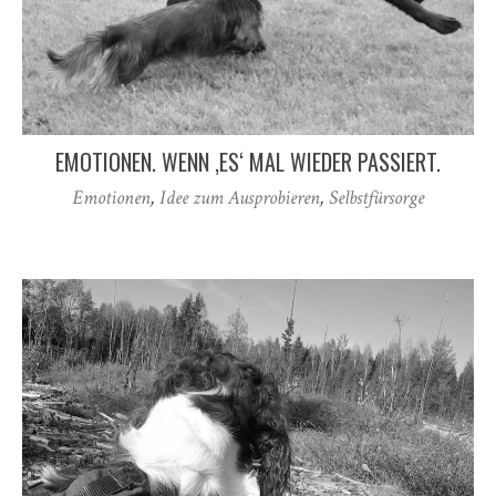
EMOTIONEN. WENN ‚ES‘ MAL WIEDER PASSIERT.
Emotionen
,
Idee zum Ausprobieren
,
Selbstfürsorge