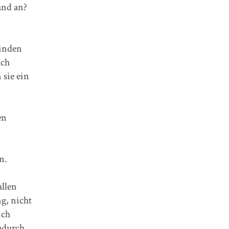
and an?
Finden
uch
 sie ein
en
n.
allen
g, nicht
ich
dadurch