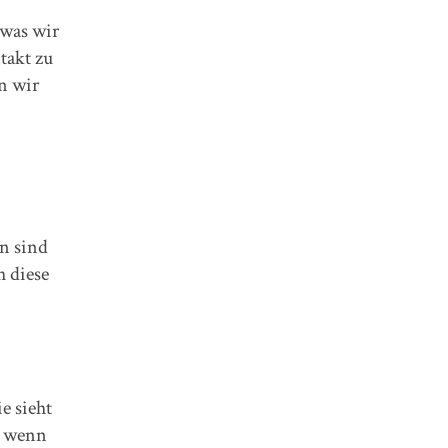
 was wir
takt zu
n wir
n sind
 diese
e sieht
, wenn