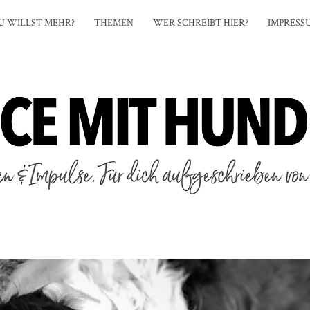
U WILLST MEHR?
THEMEN
WER SCHREIBT HIER?
IMPRESS